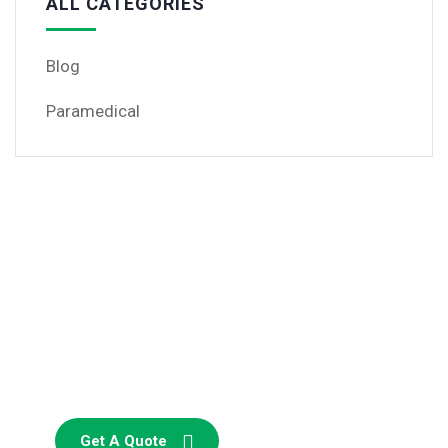
ALL CATEGORIES
Blog
Paramedical
Get Free
Consultations
SPECIAL ADVISORS
Quis autem vel eum iure
repreh ende
Get A Quote