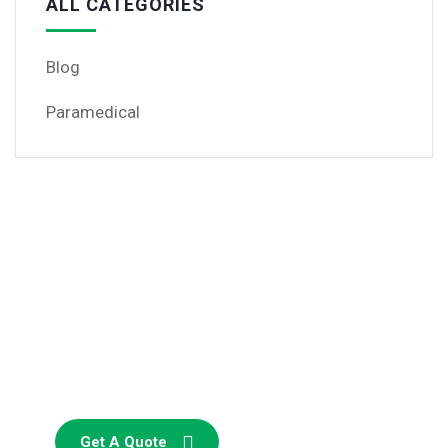
ALL CATEGORIES
Blog
Paramedical
Get Free
Consultations
SPECIAL ADVISORS
Quis autem vel eum iure
repreh ende
Get A Quote